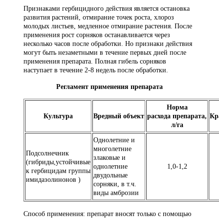
Признаками гербицидного действия является остановка
развития растений, отмирание точек роста, хлороз
молодых листьев, медленное отмирание растения. После
применения рост сорняков останавливается через
несколько часов после обработки. Но признаки действия
могут быть незаметными в течение первых дней после
применения препарата. Полная гибель сорняков
наступает в течение 2-8 недель после обработки.
Регламент применения препарата
Норма
Культура
Вредный
объект
расхода
препарата,
Кр
л/га
Однолетние и
многолетние
Подсолнечник
злаковые и
(гибриды,устойчивые
однолетние
1,0-1,2
к гербицидам группы
двудольные
имидазолинонов )
сорняки, в т.ч.
виды амброзии
Способ применения: препарат вносят только с помощью