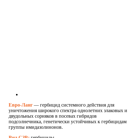
Евро-Ланг
—
гербицид системного действия для
уничтожения широкого спектра однолетних злаковых и
двудольных сорняков в посевах гибридов
подсолнечника, генетически устойчивых к гербицидам
группы имидазолинонов.
Вид СЗР:
гербициды