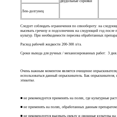
двудольные сорняки
Лен-долгунец
Следует соблюдать ограничения по севообороту: на следующ
высевать гречиху и подсолнечник на следующий год после п
культур. При необходимости пересева обработанных препар
Расход рабочей жидкости 200-300 л/га.
Сроки выхода для ручных / механизированных работ: 3 дня
Очень важным моментом является очищение опрыскивателя, 
использоваться данный опрыскиватель. Бак опрыскивателя,
этикетке.
■ не рекомендуется применять на полях, где культурные рас
■ не применять на полях, обработанных данным препарато
■ не рекомендуется высевать свеклу и овощные культуры на