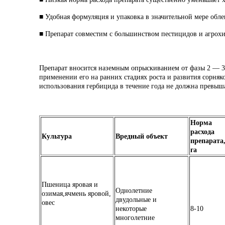
■ Удобная формуляция и упаковка в значительной мере обле
■ Препарат совместим с большинством пестицидов и агрохи
Препарат вносится наземным опрыскиванием от фазы 2 — 3 
применении его на ранних стадиях роста и развития сорняк
использования гербицида в течение года не должна превышат
Норма
расхода
Культура
Вредный
объект
препарата,
га
Пшеница яровая и
Однолетние
озимая,ячмень яровой,
двудольные и
овес
некоторые
8-10
многолетние