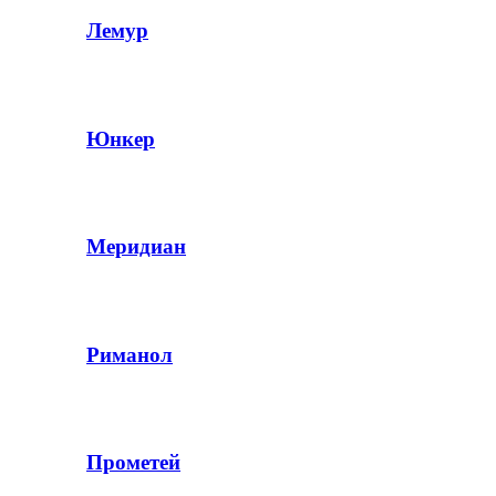
Лемур
Юнкер
Меридиан
Риманол
Прометей