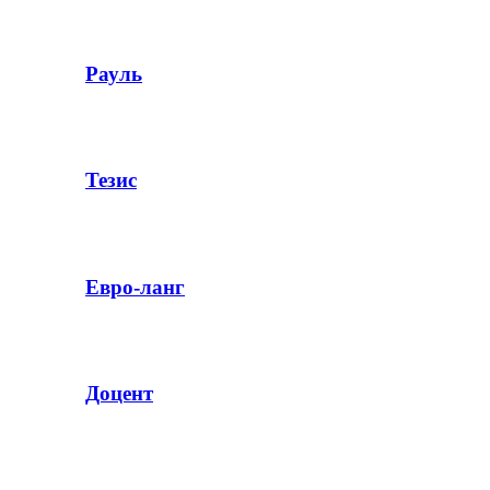
Рауль
Тезис
Евро-ланг
Доцент