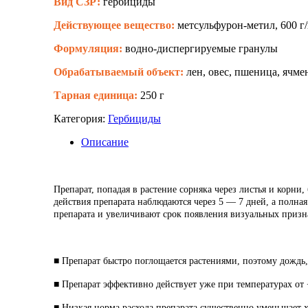
Вид СЗР:
гербициды
Действующее вещество:
метсульфурон-метил, 600 г/
Формуляция:
водно-диспергируемые гранулы
Обрабатываемый объект:
лен, овес, пшеница, ячме
Тарная единица:
250 г
Категория:
Гербициды
Описание
Препарат, попадая в растение сорняка через листья и корни
действия препарата наблюдаются через 5 — 7 дней, а полна
препарата и увеличивают срок появления визуальных призн
■ Препарат быстро поглощается растениями, поэтому дождь, 
■ Препарат эффективно действует уже при температурах от 
■ Низкая норма расхода препарата существенно уменьшает 