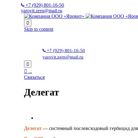
+7 (929) 801-16-50
yarovit.zern@mail.ru

Skip to content
+7 (929) 801-16-50
yarovit.zern@mail.ru


...
Связаться
Делегат
Делегат
—
системный послевсходовый гербицид для 