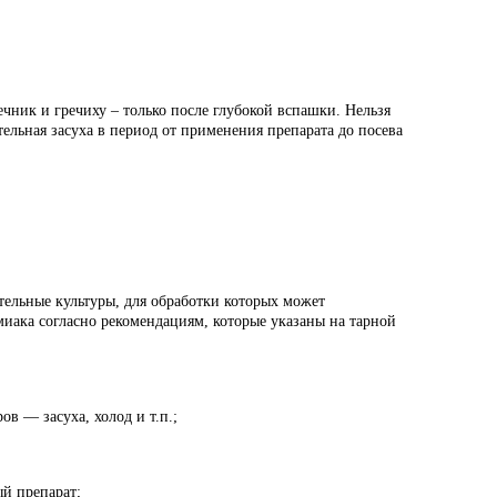
чник и гречиху – только после глубокой вспашки. Нельзя
ельная засуха в период от применения препарата до посева
тельные культуры, для обработки которых может
иака согласно рекомендациям, которые указаны на тарной
ов — засуха, холод и т.п.;
ый препарат;