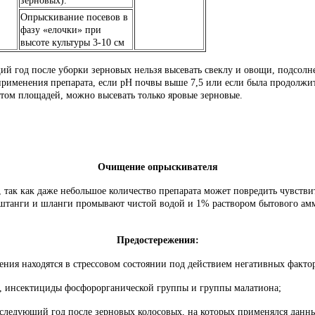
зерновых).
Опрыскивание посевов в
фазу «елочки» при
высоте культуры 3-10 см
ий год после уборки зерновых нельзя высевать свеклу и овощи, подсолне
рименения препарата, если рН почвы выше 7,5 или если была продолжит
атом площадей, можно высевать только яровые зерновые.
.
Очищение опрыскивателя
так как даже небольшое количество препарата может повредить чувстви
 штанги и шланги промывают чистой водой и 1% раствором бытового амм
Предостережения:
тения находятся в стрессовом состоянии под действием негативных фактор
м, инсектициды фосфорорганической группы и группы малатиона;
 следующий год после зерновых колосовых, на которых применялся данн