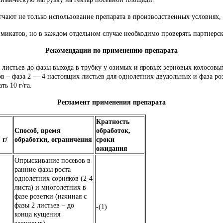
гчают не только использование препарата в производственных условиях, 
микатов, но в каждом отдельном случае необходимо проверять партнерс
Рекомендации по применению препарата
листьев до фазы выхода в трубку у озимых и яровых зерновых колосовы
ов – фаза 2 — 4 настоящих листьев для однолетних двудольных и фаза р
ь 10 г/га.
Регламент применения препарата
Кратность
Способ, время
обработок,
 г/
обработки, ограничения
сроки
ожидания
Опрыскивание посевов в
ранние фазы роста
однолетних сорняков (2-4
листа) и многолетних в
фазе розетки (начиная с
фазы 2 листьев – до
-(1)
конца кущения