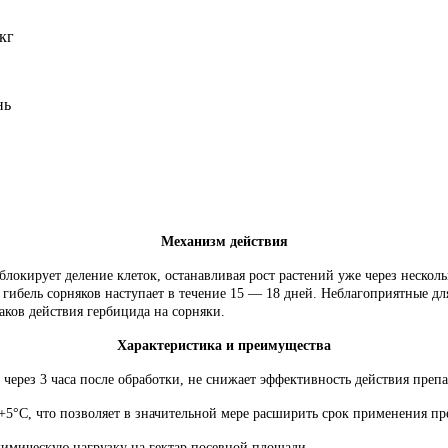
кг
нь
Механизм действия
, блокирует деление клеток, останавливая рост растений уже через неско
я гибель сорняков наступает в течение 15 — 18 дней. Неблагоприятные д
аков действия гербицида на сорняки.
Характеристика и преимущества
через 3 часа после обработки, не снижает эффективность действия препа
+5°С, что позволяет в значительной мере расширить срок применения пр
химическую нагрузку на гектар посевной площади.