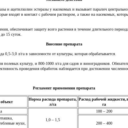
зы и ацетилхолин эстеразы у насекомых и вызывает паралич центрально
орые входят в контакт с рабочим раствором, а также на насекомых, кото
ения, обеспечивает защиту всего растения в течение длительного периода
до 15 суток.
Внесение препарата
 0,5-3,0 л/га в зависимости от культуры, которая обрабатывается.
для полевых культур, и 800-1000 л/га для садов и виноградников. Обяза
ективность проведения обработок наблюдается при достижении численнос
Регламент применения препарата
Норма
расхода
препарата,
Расход
рабочей
жидкости,
л
й
объект
л/га
га
а
100 – 200
епашка,
1,0 – 1,5
теблевые мухи,
200 – 400