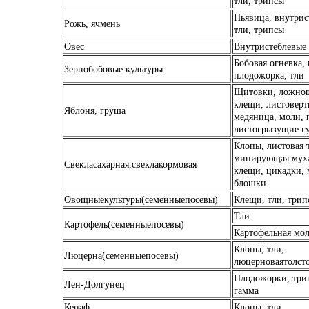
тли, трипсы
Пьявица, внутрис
Рожь, ячмень
тли, трипсы
Овес
Внутристеблевые 
Бобовая огневка, 
Зернобобовые культуры
плодожорка, тли
Щитовки, ложно
клещи, листоверт
Яблоня, груша
медяница, моли, 
листогрызущие г
Клопы, листовая т
минирующая муха
Свекласахарная,свеклакормовая
клещи, цикадки, 
блошки
Овощныекультуры(семенныепосевы)
Клещи, тли, трип
Тли
Картофель(семенныепосевы)
Картофельная мо
Клопы, тли,
Люцерна(семенныепосевы)
люцерноваятолст
Плодожорки, три
Лен-Долгунец
гамма
Кенаф
Клопы, тли