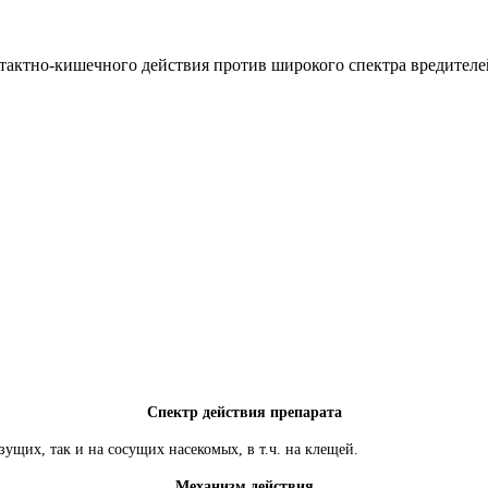
актно-кишечного действия против широкого спектра вредителей
Спектр действия препарата
ущих, так и на сосущих насекомых, в т.ч. на клещей.
Механизм действия