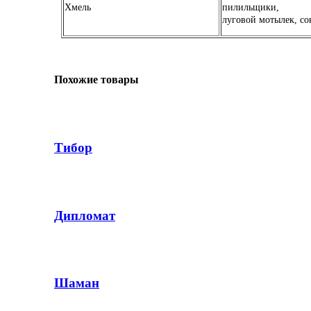
Хмель
пилильщики,
луговой мотылек, со
Похожие товары
Тибор
Дипломат
Шаман