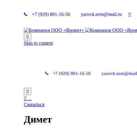
+7 (929) 801-16-50
yarovit.zern@mail.ru

Skip to content
+7 (929) 801-16-50
yarovit.zern@mail


...
Связаться
Димет