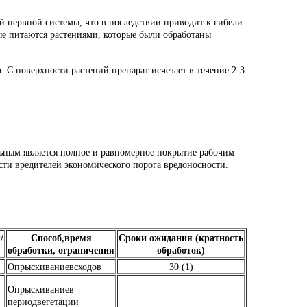
й нервной системы, что в последствии приводит к гибели
рые питаются растениями, которые были обработаны
. С поверхности растений препарат исчезает в течение 2-3
тельным является полное и равномерное покрытие рабочим
ти вредителей экономического порога вредоносности.
/
Способ,
время
Сроки
ожидания
(кратность
обработки,
ограничения
обработок)
Опрыскиваниевсходов
30 (1)
Опрыскиваниев
периодвегетации