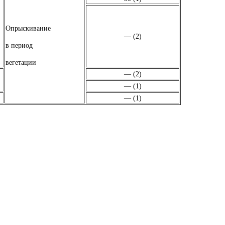
Опрыскивание
— (2)
в период
вегетации
— (2)
— (1)
— (1)