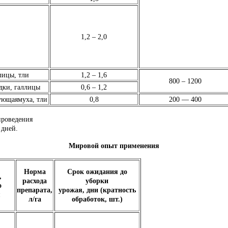
1,2 – 2,0
лицы, тли
1,2 – 1,6
800 – 1200
дки, галлицы
0,6 – 1,2
ующаямуха, тли
0,8
200 — 400
проведения
 дней.
Мировой опыт применения
Норма
Срок ожидания до
,
расхода
уборки
о
препарата,
урожая, дни (кратность
я
л/га
обработок, шт.)