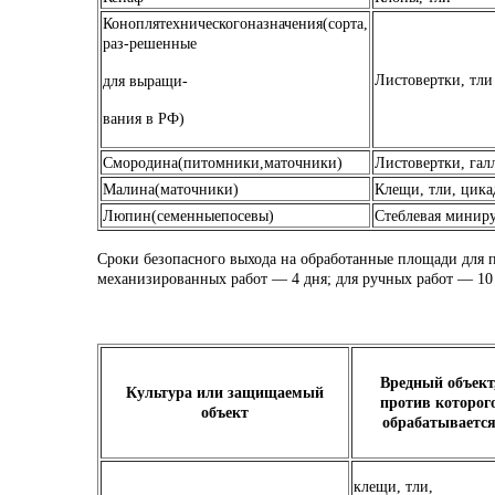
Коноплятехническогоназначения(сорта,
раз-
решенные
Листовертки, тли
для выращи-
вания в РФ)
Смородина(питомники,маточники)
Листовертки, гал
Малина(маточники)
Клещи, тли, цика
Люпин(семенныепосевы)
Стеблевая минир
Сроки безопасного выхода на обработанные площади для 
механизированных работ — 4 дня; для ручных работ — 10
Вредный объект
Культура или защищаемый
против которог
объект
обрабатываетс
клещи, тли,