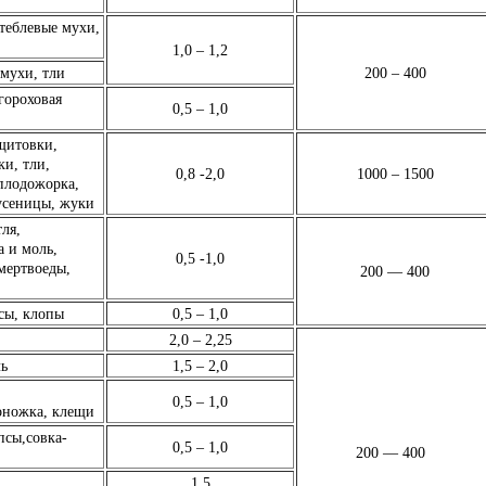
теблевые мухи,
1,0 – 1,2
мухи, тли
200 – 400
гороховая
0,5 – 1,0
щитовки,
ки, тли,
0,8 -2,0
1000 – 1500
плодожорка,
усеницы, жуки
ля,
 и моль,
0,5 -1,0
мертвоеды,
200 — 400
сы, клопы
0,5 – 1,0
2,0 – 2,25
ль
1,5 – 2,0
0,5 – 1,0
оножка, клещи
псы,совка-
0,5 – 1,0
200 — 400
1,5