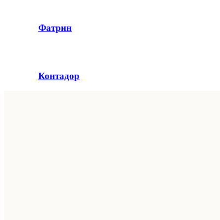
Фатрин
Контадор