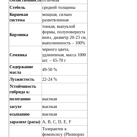
Облиственность
отличная
Стебель
средней толщины
Корневая
мощная, сильно
система
разветвленная
тонкая, выпуклой
формы, полуповернута
Корзинка
вниз, диаметр 20-23 см,
выполненность – 100%
черного цвета,
Семянка
удлиненная, масса 1000
шт. – 65-70 г
Содержание
49-50 %
масла
Лузжистость
22-24 %
Устойчивость
гибрида к:
полеганию
высокая
засухе
высокая
осыпанию
высокая
заразихе (расы)
A, B, C, D, E, F
Толерантен к
фомопсису (Phomopsis