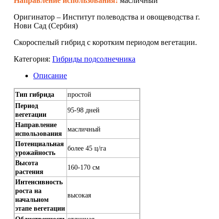
Направление использования:
масличный
Оригинатор – Институт полеводства и овощеводства г.
Нови Сад (Сербия)
Скороспелый гибрид с коротким периодом вегетации.
Категория:
Гибриды подсолнечника
Описание
Тип гибрида
простой
Период
95-98 дней
вегетации
Направление
масличный
использования
Потенциальная
более 45 ц/га
урожайность
Высота
160-170 см
растения
Интенсивность
роста на
высокая
начальном
этапе вегетации