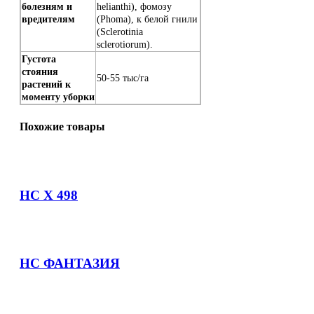
болезням и
helianthi), фомозу
вредителям
(Phoma), к белой гнили
(Sclerotinia
sclerotiorum).
Густота
стояния
50-55 тыс/га
растений к
моменту уборки
Похожие товары
НС Х 498
НС ФАНТАЗИЯ