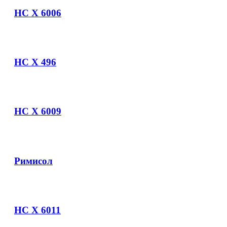
НС Х 6006
НС Х 496
НС Х 6009
Римисол
НС Х 6011