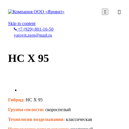

Skip to content
+7 (929) 801-16-50
yarovit.zern@mail.ru
НС Х 95
Гибрид:
НС Х 95
Группа спелости:
скороспелый
Технология возделывания:
классическая