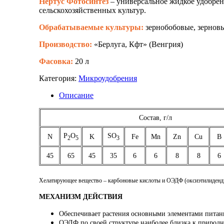
Нертус Фотосинтез
– универсальное жидкое удобрен
сельскохозяйственных культур.
Обрабатываемые культуры:
зернобобовые, зерновые
Производство:
«Берлуга, Кфт» (Венгрия)
Фасовка:
20 л
Категория:
Микроудобрения
Описание
Состав, г/л
P
O
SO
N
K
Fe
Mn
Zn
Cu
B
2
5
3
45
65
45
35
6
6
8
8
6
Хелатирующее вещество – карбоновые кислоты и ОЭДФ (оксиэтилиденд
МЕХАНИЗМ ДЕЙСТВИЯ
Обеспечивает растения основными элементами питани
ОЭДФ по своей структуре наиболее близка к природн