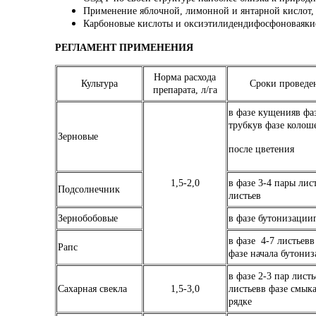
Применение яблочной, лимонной и янтарной кислот, п
Карбоновые кислоты и оксиэтилидендифосфоноваякисл
РЕГЛАМЕНТ ПРИМЕНЕНИЯ
Норма расхода
Культура
Сроки проведе
препарата, л/га
в фазе кущенияв фа
трубку
в фазе колош
Зерновые
после цветения
1,5-2,0
в фазе 3-4 пары лис
Подсолнечник
листьев
Зернобобовые
в фазе бутонизации
в фазе 4-7 листьевв
Рапс
фазе начала бутони
в фазе 2-3 пар листь
Сахарная свекла
1,5-3,0
листьев
в фазе смыка
рядке