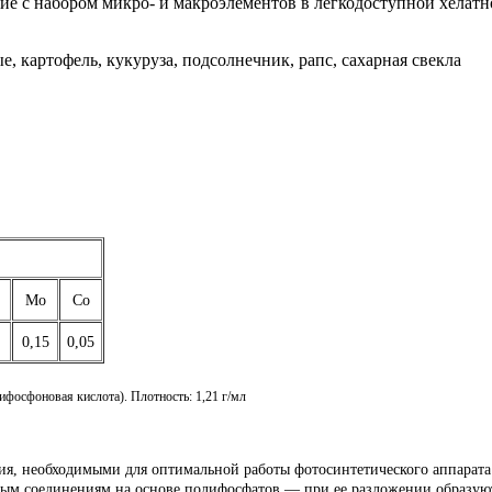
ие с набором микро- и макроэлементов в легкодоступной хелатн
, картофель, кукуруза, подсолнечник, рапс, сахарная свекла
Mo
Co
0,15
0,05
ифосфоновая кислота).
Плотность: 1,21 г/мл
я, необходимыми для оптимальной работы фотосинтетического аппарата
ым соединениям на основе полифосфатов — при ее разложении образуют