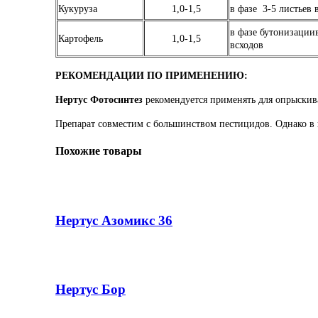
Кукуруза
1,0-1,5
в фазе 3-5 листьев 
в фазе бутонизации
Картофель
1,0-1,5
всходов
РЕКОМЕНДАЦИИ ПО ПРИМЕНЕНИЮ:
Нертус Фотосинтез
рекомендуется применять для опрыскива
Препарат совместим с большинством пестицидов. Однако в 
Похожие товары
Нертус Азомикс 36
Нертус Бор