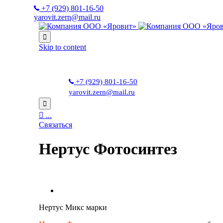
+7 (929) 801-16-50
yarovit.zern@mail.ru

Skip to content
+7 (929) 801-16-50
yarovit.zern@mail.ru


...
Связаться
Нертус Фотосинтез
Нертус Микс марки