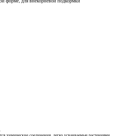
ой форме, для внекорневой подкормки
.
ся химические соединения, легко усваиваемые растениями.