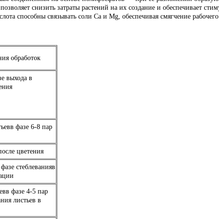
озволяет снизить затраты растений на их создание и обеспечивает стим
ота способны связывать соли Са и Мg, обеспечивая смягчение рабочего 
ния обработок
зе выхода в
ения
тьевв фазе 6-8 пар
после цветения
 фазе стеблевания
в
зации
евв фазе 4-5 пар
ния листьев в