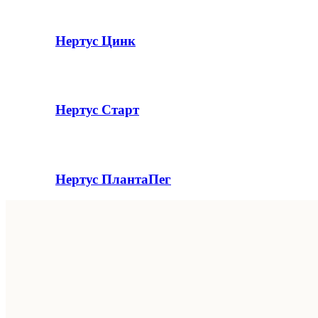
Нертус Цинк
Нертус Старт
Нертус ПлантаПег